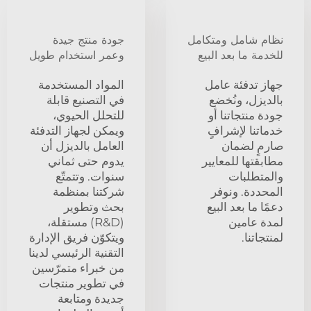
نظام شامل ومتكامل
جودة منتج جيدة
للخدمة ما بعد البيع
وعمر استخدام طويل
جهاز تدفئة عامل
المواد المستخدمة
بالديزل، ونُخضع
في التصنيع قابلة
جودة منتجاتنا أو
للتحلل الحيوي،
خدماتنا لإشرافٍ
ويمكن لجهاز التدفئة
صارمٍ لضمان
العامل بالديزل أن
مطابقتها للمعايير
يدوم حتى ثماني
والمتطلبات
سنوات. وتتمتّع
المحددة. ونوفر
شركتنا بمنظمة
دعمًا ما بعد البيع
بحث وتطوير
لمدة عامين
(R&D) مستقلة،
لمنتجاتنا.
ويتكوّن فريق الإدارة
التقنية الرئيسي لدينا
من خبراء متمرّسين
في تطوير منتجات
جديدة ومتابعة