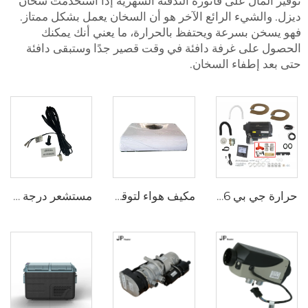
توفير المال على فاتورة التدفئة الشهرية إذا استخدمت سخان
ديزل. والشيء الرائع الآخر هو أن السخان يعمل بشكل ممتاز.
فهو يسخن بسرعة ويحتفظ بالحرارة، ما يعني أنك يمكنك
الحصول على غرفة دافئة في وقت قصير جدًا وستبقى دافئة
حتى بعد إطفاء السخان.
حرارة جي بي 6 كيلوواط 12 فولت LPG غاز كومبي 110 فولت 220 فولت هواء وماء ساخن مماثل لترما كومبي 6e
مكيف هواء لتوقف كابينة الشاحنة 24 فولت مع ضمان طويل الأمد لمكيف هواء الشاحنة النائمة
مستشعر درجة الحرارة الخارجي من البلاستيك من نوع MOQ المنخفض لجهاز تسخين مواقف السيارات بقدرة 2.2kw و 4kw