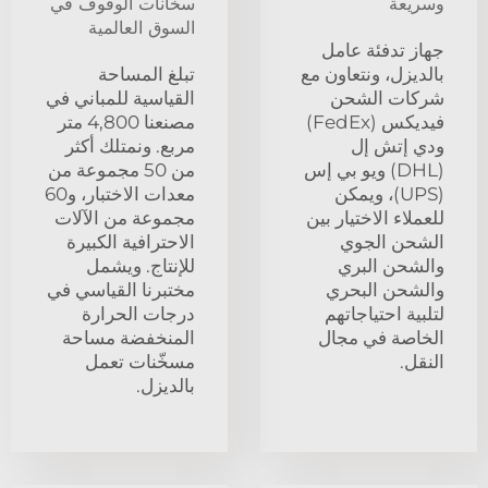
وسريعة
سخانات الوقوف في
السوق العالمية
جهاز تدفئة عامل
بالديزل، ونتعاون مع
تبلغ المساحة
شركات الشحن
القياسية للمباني في
فيديكس (FedEx)
مصنعنا 4,800 متر
ودي إتش إل
مربع. ونمتلك أكثر
(DHL) ويو بي إس
من 50 مجموعة من
(UPS)، ويمكن
معدات الاختبار، و60
للعملاء الاختيار بين
مجموعة من الآلات
الشحن الجوي
الاحترافية الكبيرة
والشحن البري
للإنتاج. ويشمل
والشحن البحري
مختبرنا القياسي في
لتلبية احتياجاتهم
درجات الحرارة
الخاصة في مجال
المنخفضة مساحة
النقل.
مسخّنات تعمل
بالديزل.