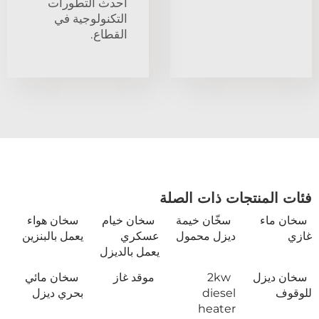
أحدث التطورات
التكنولوجية في
القطاع.
فئات المنتجات ذات الصلة
سخان ماء
سخّان خيمة
سخان خيام
سخان هواء
غازي
ديزل محمول
عسكري
يعمل بالبنزين
يعمل بالديزل
سخان ديزل
2kw
موقد غاز
سخان مائي
للوقوف
diesel
بحري ديزل
heater