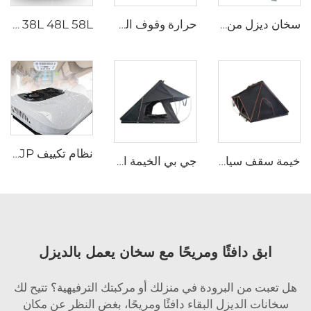
سخان ديزل من ويبيستو بقدرة ٢,٢ كيلوواط / ٢,٦ كيلوواط، ١٢ فولت / ٢٤ فولت، لمقصورة الشاحنات ووقت الوقوف، سخان هواء من إبيرسباخر
حرارة وقوف السيارات 9 كيلوواط 12 فولت ديزل البنزين حرارة للشاحنات الحفارة الحافلة خارج الطريق
JP 38L 48L 58L مزدوج المنطقة المحمول للتخييم الكهربائي المبرد صندوق DC ضاغط المجمد الثلاجة ثلاجات سيارات
نظام تكييف JP بجهد 24 فولت تيار متردد على سطح الشاحنات، مكيف هواء كهربائي 12 فولت للشاحنات
خيمة سقف سيارة مثلث للخييمات جي بي (JP) خيمة سقف سيارة شكل صلب (Clamshell) أسود رمادى (Black Gray) ألومنيوم 4 أشخاص خيمة سقف صلبة (Hard Shell)
جي بي الخيمة الجديدة في الهواء الطلق سهلة التثبيت الألومنيوم كلامشيل سيارات الأجرة 3 شخص خيمة سطحية أستراليا خيمة سطحية صلبة
ابق دافئًا ومريحًا مع سخان يعمل بالديزل
هل تعبت من البرودة في منزلك أو مركبتك الترفيهية؟ تتيح لك
سخانات الديزل البقاء دافئًا ومريحًا، بغض النظر عن مكان