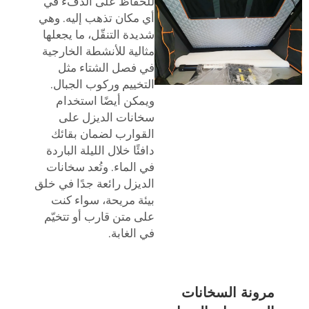
للحفاظ على الدفء في
أي مكان تذهب إليه. وهي
شديدة التنقّل، ما يجعلها
مثالية للأنشطة الخارجية
في فصل الشتاء مثل
التخييم وركوب الجبال.
ويمكن أيضًا استخدام
سخانات الديزل على
القوارب لضمان بقائك
دافئًا خلال الليلة الباردة
في الماء. وتُعد سخانات
الديزل رائعة جدًا في خلق
بيئة مريحة، سواء كنت
على متن قارب أو تتخيّم
في الغابة.
مرونة السخانات