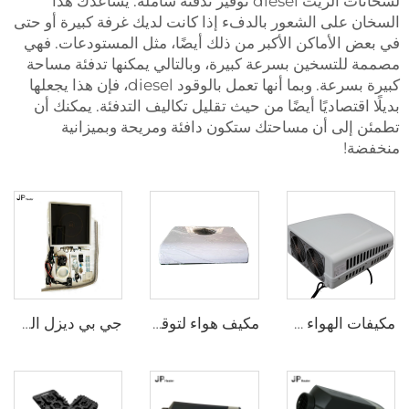
لسخانات الزيت diesel توفير تدفئة شاملة. يساعدك هذا
السخان على الشعور بالدفء إذا كانت لديك غرفة كبيرة أو حتى
في بعض الأماكن الأكبر من ذلك أيضًا، مثل المستودعات. فهي
مصممة للتسخين بسرعة كبيرة، وبالتالي يمكنها تدفئة مساحة
كبيرة بسرعة. وبما أنها تعمل بالوقود diesel، فإن هذا يجعلها
بديلًا اقتصاديًا أيضًا من حيث تقليل تكاليف التدفئة. يمكنك أن
تطمئن إلى أن مساحتك ستكون دافئة ومريحة وبميزانية
منخفضة!
مكيفات الهواء على سطح السقف للسيارات
مكيف هواء لتوقف كابينة الشاحنة 24 فولت مع ضمان طويل الأمد لمكيف هواء الشاحنة النائمة
جي بي ديزل الموقد المطبخ المطبخ المدفئ للطبخ في ريف كاميرا قارب للوالاس