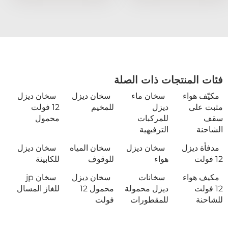
فئات المنتجات ذات الصلة
مكيّف هواء
سخان ماء
سخان ديزل
سخان ديزل
مثبت على
ديزل
للمخيم
12 فولت
سقف
للمركبات
محمول
الشاحنة
الترفيهية
مدفأة ديزل
سخان ديزل
سخان المياه
سخان ديزل
12 فولت
هواء
للوقوف
للكابينة
مكيف هواء
سخانات
سخان ديزل
سخان jp
12 فولت
ديزل محمولة
محمول 12
للغاز المسال
للشاحنة
للمقطورات
فولت