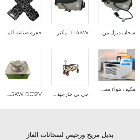
سخان ديزل من ويبيستو بقدرة ٢,٢ كيلوواط / ٢,٦ كيلوواط، ١٢ فولت / ٢٤ فولت، لمقصورة الشاحنات ووقت الوقوف، سخان هواء من إبيرسباخر
JP 4KW مكبر هوائي لجميع المركبات محرك الديزل محرك الوقوف 12V 24V محرك هوائي
حفرة صناعة المركبات مدمج في جاك قاعدة خارج الطريق لجنة استعادة الرمل الطين إطارات الجر لجنة العودة السيارات
مكيف هواء محمول بتصميم عصري يعمل بتيار 220 فولت، مناسب للتخييم ورحلات الطرق الطويلة واستخدام الشاحنات أثناء الوقوف، للاستخدام المتنقل
جي بي خارجية التسوق عربة نزهة عربة التخييم عربة التخييم قابلة للطي
JP 4.5KW DC12V ديزل موقد وقود محمول للشاحنة كامبر سيارة محمولة قافلة RV موقد الديزل
بديل مريح ورخيص لسخانات الغاز