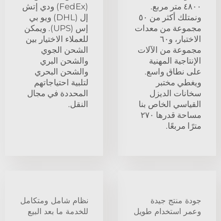
٤٨٠٠ متر مربع.
(FedEx) ودي إتش
ونمتلك أكثر من ٥٠
إل (DHL) ويو بي
مجموعة من معدات
إس (UPS). ويمكن
الاختبار، و٦٠
للعملاء الاختيار بين
مجموعة من الآلات
الشحن الجوي
الإنتاجية المهنية
والشحن البري
على نطاق واسع.
والشحن البحري
ويغطي مختبر
لتلبية احتياجاتهم
سخانات الديزل
المحددة في مجال
القياسي الخاص بنا
النقل.
مساحة قدرها ٢٧٠
مترًا مربعًا.
جودة منتج جيدة
نظام شامل ومتكامل
وعمر استخدام طويل
للخدمة ما بعد البيع