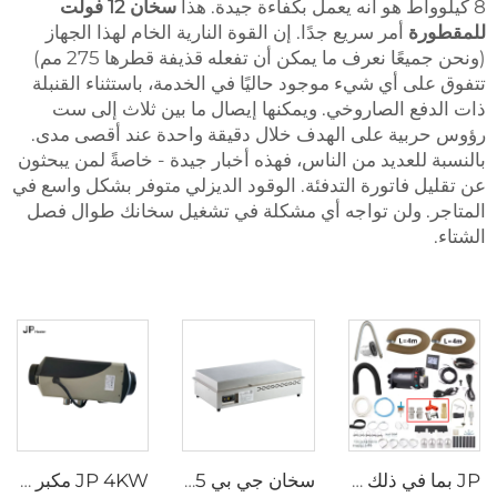
8 كيلوواط هو أنه يعمل بكفاءة جيدة. هذا
سخان 12 فولت
للمقطورة
أمر سريع جدًا. إن القوة النارية الخام لهذا الجهاز
(ونحن جميعًا نعرف ما يمكن أن تفعله قذيفة قطرها 275 مم)
تتفوق على أي شيء موجود حاليًا في الخدمة، باستثناء القنبلة
ذات الدفع الصاروخي. ويمكنها إيصال ما بين ثلاث إلى ست
رؤوس حربية على الهدف خلال دقيقة واحدة عند أقصى مدى.
بالنسبة للعديد من الناس، فهذه أخبار جيدة - خاصةً لمن يبحثون
عن تقليل فاتورة التدفئة. الوقود الديزلي متوفر بشكل واسع في
المتاجر. ولن تواجه أي مشكلة في تشغيل سخانك طوال فصل
الشتاء.
JP بما في ذلك أجزاء الصمامات 4KW الديزل + 2kw الكهربائية 220V 12V الماء الساخن والهواء الساخن كومبي سخان Bluetooth App Controller
سخان جي بي 4.5 كيلوواط مقلاة ديزل محمولة موقد 12 فولت مقلاة ديزل
JP 4KW مكبر هوائي لجميع المركبات محرك الديزل محرك الوقوف 12V 24V محرك هوائي