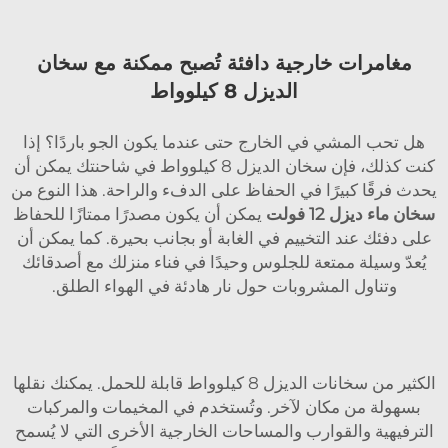
مغامرات خارجية دافئة تُصبح ممكنة مع سخان
الديزل 8 كيلوواط
هل تحب المشي في الخارج حتى عندما يكون الجو باردًا؟ إذا
كنت كذلك، فإن سخان الديزل 8 كيلوواط في شاحنتك يمكن أن
يحدث فرقًا كبيرًا في الحفاظ على الدفء والراحة. هذا النوع من
سخان ماء ديزل 12 فولت
يمكن أن يكون مصدرًا ممتازًا للحفاظ
على دفئك عند التخييم في الغابة أو بجانب بحيرة. كما يمكن أن
يُعدّ وسيلة ممتعة للجلوس وحيدًا في فناء منزلك مع أصدقائك
وتناول المشروبات حول نار هادئة في الهواء الطلق.
الكثير من سخانات الديزل 8 كيلوواط قابلة للحمل. يمكنك نقلها
بسهولة من مكان لآخر. وتُستخدم في المخيمات والمركبات
الترفيهية والقوارب والمساحات الخارجية الأخرى التي لا يُسمح