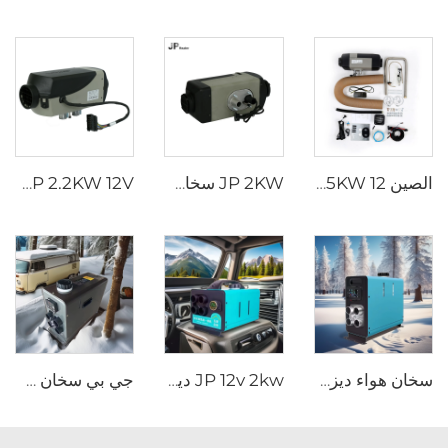
الصين 5KW 12 فولت غازي موقف للسيارات المكشوفة سخان هوائي سخان البنزين محطة وقوف السيارات للكاروان
JP 2KW سخان غاز 12V البنزين سخان البنزين سخانات وقوف السيارات
JP 2.2KW 12V سخان وقوف السيارات الهواء سخان غاز للسيارات الشاحنات القوارب المقطورة
سخان هواء ديزل جي بي كل شيء في واحد 12 فولت 24 فولت 2 كيلوواط جهاز تحكم شاشة LCD عن بعد للسيارة RV
JP 12v 2kw ديزل هواء محطة وقوف السيارات المدفئة لمختلف السيارات مع تحكم LED في فصل الشتاء
جي بي سخان سيارات الديزل عالي الجودة 2kw جميعها في واحد سخان سيارات الديزل سخانات مواقف السيارات 12v 24v للسيارات شاحنة RV