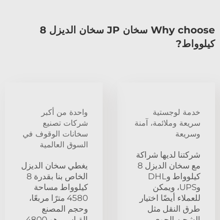
Why choose سخان JP سخان الديزل 8
كيلوواط?
خدمة لوجستية
واحدة من أكبر
سريعة وملائمة، آمنة
شركات تصنيع
وسريعة
سخانات الوقوف في
السوق العالمية
شركتنا لديها شراكة
مع سخان الديزل 8
يغطي سخان الديزل
كيلوواط وDHL
الخاص بنا بقدرة 8
وUPS، ويمكن
كيلوواط مساحة
للعملاء أيضًا اختيار
4580 مترًا مربعًا،
طرق النقل مثل
وحجم المصنع
الشحن الجوي
القياسي هو 4800