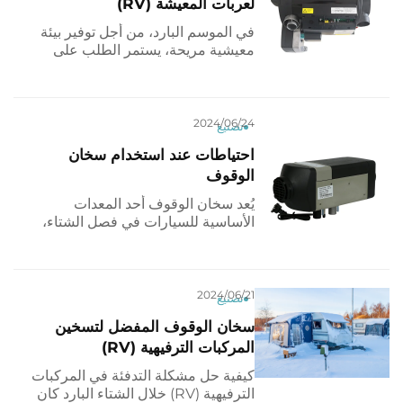
لعربات المعيشة (RV)
في الموسم البارد، من أجل توفير بيئة
معيشية مريحة، يستمر الطلب على
معدات التدفئة في الازدياد. ومع تطور
التكنولوجيا، ظهرت أنواع جديدة من
معدات التدفئة، من بينها الماء الساخن
بالديزل و...
2024/06/24
تصنيع
احتياطات عند استخدام سخان
الوقوف
يُعد سخان الوقوف أحد المعدات
الأساسية للسيارات في فصل الشتاء،
حيث يمكنه توفير الدفء لداخل
السيارة أثناء التوقف. ولكن، يجب اتخاذ
بعض الاحتياطات أثناء الاستخدام
لضمان السلامة. سيقدم هذا المقال
2024/06/21
تصنيع
شرحاً مفصلاً...
سخان الوقوف المفضل لتسخين
المركبات الترفيهية (RV)
كيفية حل مشكلة التدفئة في المركبات
الترفيهية (RV) خلال الشتاء البارد كان