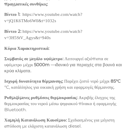
πραγματικές συνθήκες:
Βίντεο 1:
https://www.youtube.com/watch?
v=jQ1K6TMo6W0&t=1032s
Βίντεο 2:
https://www.youtube.com/watch?
v=3H5StV_Agys&t=940s
Κύρια Χαρακτηριστικά:
Συμβατός σε μεγάλο υψόμετρο:
Λειτουργεί αξιόπιστα σε
υψόμετρο μέχρι
5000m
—ιδανικό για περιοχές στα βουνά και
κρύα κλίματα.
Ισχυρή δυνατότητα θέρμανσης:
Παρέχει ζεστό νερό μέχρι
85°C
°C, κατάλληλος για οικιακή χρήση και εφαρμογές θέρμανσης.
Ρυθμιζόμενες ρυθμίσεις θερμοκρασίας:
Ακριβής έλεγχος της
θερμοκρασίας του νερού μέσω ψηφιακού πίνακα ή εφαρμογής
Bluetooth.
Χαμηλή Κατανάλωση Καυσίμου:
Σχεδιασμένος για μέγιστη
απόδοση με ελάχιστη κατανάλωση diesel.