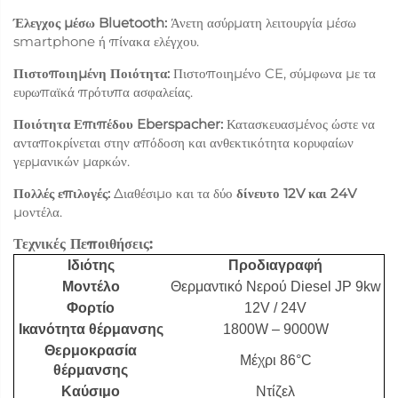
Έλεγχος μέσω Bluetooth:
Άνετη ασύρματη λειτουργία μέσω
smartphone ή πίνακα ελέγχου.
Πιστοποιημένη Ποιότητα:
Πιστοποιημένο CE, σύμφωνα με τα
ευρωπαϊκά πρότυπα ασφαλείας.
Ποιότητα Επιπέδου Eberspacher:
Κατασκευασμένος ώστε να
ανταποκρίνεται στην απόδοση και ανθεκτικότητα κορυφαίων
γερμανικών μαρκών.
Πολλές επιλογές:
Διαθέσιμο και τα δύο
δίνευτο 12V και 24V
μοντέλα.
Τεχνικές Πεποιθήσεις:
Ιδιότης
Προδιαγραφή
Μοντέλο
Θερμαντικό Νερού Diesel JP 9kw
Φορτίο
12V / 24V
Ικανότητα θέρμανσης
1800W – 9000W
Θερμοκρασία
Μέχρι 86°C
θέρμανσης
Καύσιμο
Ντίζελ