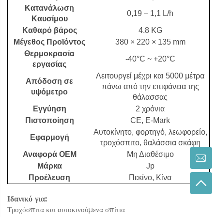
Κατανάλωση
0,19 – 1,1 L/h
Καυσίμου
Καθαρό βάρος
4.8 KG
Μέγεθος Προϊόντος
380 × 220 × 135 mm
Θερμοκρασία
-40°C ~ +20°C
εργασίας
Λειτουργεί μέχρι και 5000 μέτρα
Απόδοση σε
πάνω από την επιφάνεια της
υψόμετρο
θάλασσας
Εγγύηση
2 χρόνια
Πιστοποίηση
CE, E-Mark
Αυτοκίνητο, φορτηγό, λεωφορείο,
Εφαρμογή
τροχόσπιτο, θαλάσσια σκάφη
Αναφορά OEM
Μη Διαθέσιμο
Μάρκα
Jp
Προέλευση
Πεκίνο, Κίνα
Ιδανικό για:
Τροχόσπιτα και αυτοκινούμενα σπίτια