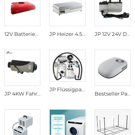
12V Batteriebetriebene Traktorkabine LKW-Schlafraum-Parkklimagerät für LKW
JP Heizer 4.5KW Tragbarer Dieselkocher Ofen 12V Dieselkocher
JP 12V 24V Diesel-Wasserflüssigheizung Parkheizung 5KW für Lkw
JP Flüssigparkheizung 5KW 12V Autoheizung Benzin Flüssigwärmeerzeuger Heizung
JP 4KW Fahrerhaus-Luftheizung für alle Fahrzeuge Diesel Parkheizung 12V 24V Luftheizung
Bestseller Parkklimagerät 115v Dachmontage Klimagerät für LKW 60HZ Klimagerät Kühlgerät