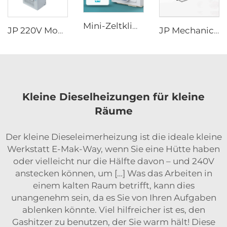
Mini-Zeltklimagerät Neuer Stil 110V Kühlung Outdoor AC für LKW, Van, Fahrerkabine Ventilator
JP 220V Mobile Klimageräte Fernbedienungsmodell 110V Klimagerät Auto Split Klimagerät für Zeltcamping RV
JP Mechanical Switch RV Freizeitfahrzeug Motorhome Zubehör Rv Haushaltsgeräte Camper Van DIY Elektrik Aluminium BETT HEBEWERK
Kleine Dieselheizungen für kleine
Räume
Der kleine Dieseleimerheizung ist die ideale kleine
Werkstatt E-Mak-Way, wenn Sie eine Hütte haben
oder vielleicht nur die Hälfte davon – und 240V
anstecken können, um […] Was das Arbeiten in
einem kalten Raum betrifft, kann dies
unangenehm sein, da es Sie von Ihren Aufgaben
ablenken könnte. Viel hilfreicher ist es, den
Gashitzer zu benutzen, der Sie warm hält! Diese