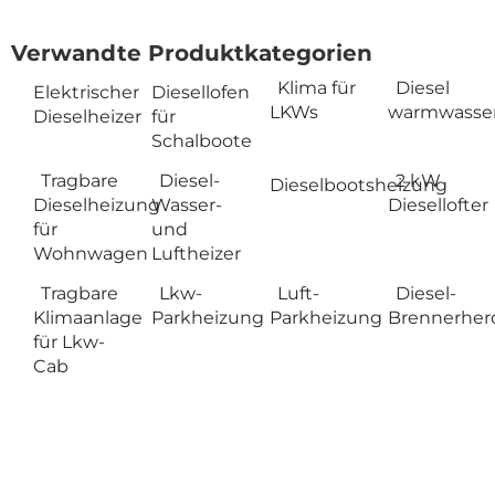
Verwandte Produktkategorien
Klima für
Diesel
Elektrischer
Diesellofen
LKWs
warmwasser
Dieselheizer
für
Schalboote
Tragbare
Diesel-
2 kW
Dieselbootsheizung
Dieselheizung
Wasser-
Diesellofter
für
und
Wohnwagen
Luftheizer
Tragbare
Lkw-
Luft-
Diesel-
Klimaanlage
Parkheizung
Parkheizung
Brennerher
für Lkw-
Cab