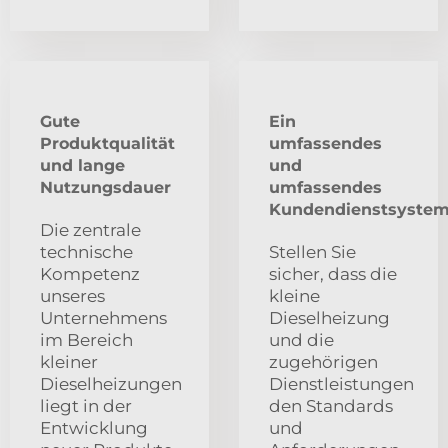
Gute
Ein
Produktqualität
umfassendes
und lange
und
Nutzungsdauer
umfassendes
Kundendienstsyste
Die zentrale
technische
Stellen Sie
Kompetenz
sicher, dass die
unseres
kleine
Unternehmens
Dieselheizung
im Bereich
und die
kleiner
zugehörigen
Dieselheizungen
Dienstleistungen
liegt in der
den Standards
Entwicklung
und