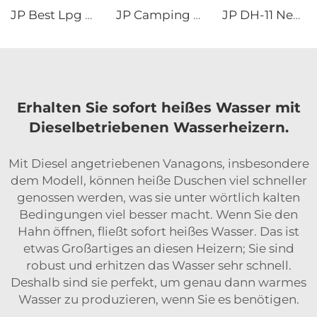
JP Best Lpg Luftheizung 4KW 24V Parkheizung für Campingbus Boot und Auto
JP Camping Dreieck Auto Dachzelt Hartes Muschelgehäuse Schwarz Grau Aluminium 4 Personen Hartes Dachzelt
JP DH-11 Neuer Stil Dachzelt Aluminium Hartes Gehäuse Dreieck Muschelauto Dachzelt
Erhalten Sie sofort heißes Wasser mit
Dieselbetriebenen Wasserheizern.
Mit Diesel angetriebenen Vanagons, insbesondere
dem Modell, können heiße Duschen viel schneller
genossen werden, was sie unter wörtlich kalten
Bedingungen viel besser macht. Wenn Sie den
Hahn öffnen, fließt sofort heißes Wasser. Das ist
etwas Großartiges an diesen Heizern; Sie sind
robust und erhitzen das Wasser sehr schnell.
Deshalb sind sie perfekt, um genau dann warmes
Wasser zu produzieren, wenn Sie es benötigen.