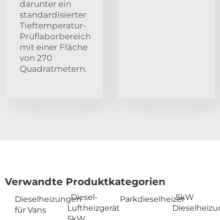
darunter ein
standardisierter
Tieftemperatur-
Prüflaborbereich
mit einer Fläche
von 270
Quadratmetern.
Verwandte Produktkategorien
Diesel-
5kW
Dieselheizungen
Parkdieselheizer
Luftheizgerät
Dieselheiz
für Vans
5kW