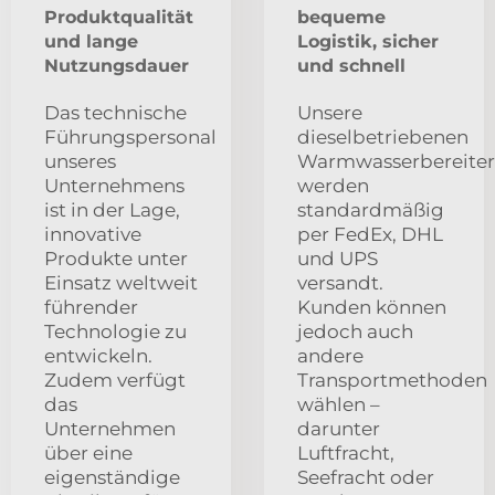
Produktqualität
bequeme
und lange
Logistik, sicher
Nutzungsdauer
und schnell
Das technische
Unsere
Führungspersonal
dieselbetriebenen
unseres
Warmwasserbereiter
Unternehmens
werden
ist in der Lage,
standardmäßig
innovative
per FedEx, DHL
Produkte unter
und UPS
Einsatz weltweit
versandt.
führender
Kunden können
Technologie zu
jedoch auch
entwickeln.
andere
Zudem verfügt
Transportmethoden
das
wählen –
Unternehmen
darunter
über eine
Luftfracht,
eigenständige
Seefracht oder