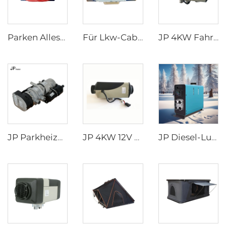
Parken Alles-in-einem Klimagerät 24V für LKW, Wohnwagen, Boot
Für Lkw-Cabs Elektrischer Klimaanlagen Einheitser Klima / Überkopf-Typ Klimaanlage 24V
JP 4KW Fahrerhaus-Luftheizung für alle Fahrzeuge Diesel Parkheizung 12V 24V Luftheizung
JP Parkheizung 9KW 12V Diesel Benzinheizung für Lkw Bagger Bus Geländewagen
JP 4KW 12V Autoheizung Benzin Parkheizung Bootsdieselheizung ähnlich Webasto
JP Diesel-Luftheizung Alles-in-einem 12V 24V 2KW LCD Fernbedienung für Auto Wohnwagen