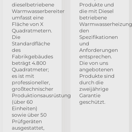
dieselbetriebene
Produkte und
Warmwasserbereiter
die mit Diesel
umfasst eine
betriebene
Fläche von X
Warmwasserheizun
Quadratmetern.
den
Die
Spezifikationen
Standardfläche
und
des
Anforderungen
Fabrikgebäudes
entsprechen.
beträgt 4.800
Die von uns
Quadratmeter;
angebotenen
es ist mit
Produkte sind
professioneller,
durch die
großtechnischer
zweijährige
Produktionsausrüstung
Garantie
(über 60
geschützt.
Einheiten)
sowie über 50
Prüfgeräten
ausgestattet,