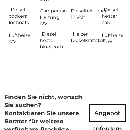
Diesel
Diesel
Campervan
Dieselheizgerät
cookers
heater
Heizung
12 Volt
for boats
cabin
12V
Diesel
Heizer
Luftheizer
Luftheizer
heater
Dieselkraftstoff
12V
5kW
bluetooth
Finden Sie nicht, wonach
Sie suchen?
Kontaktieren Sie unsere
Angebot
Berater für weitere
anfordern
verfügbare Produkte.