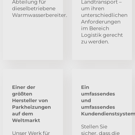
Abteilung für
Landtransport –
dieselbetriebene
um ihren
Warmwasserbereiter.
unterschiedlichen
Anforderungen
im Bereich
Logistik gerecht
zu werden.
Einer der
Ein
größten
umfassendes
Hersteller von
und
Parkheizungen
umfassendes
auf dem
Kundendienstsyste
Weltmarkt
Stellen Sie
Unser Werk für
sicher, dass die