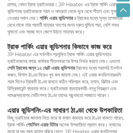
চালায়, যেমন ট্রাক ড্রাইভাররা। JP Heater এর ট্রাক পার্কিং এয়ার
কন্ডিশনার ড্রাইভারকে গরম ও আদ্রতা থেকে দূরে রেখে শীতল এবং সুস্থ ঘুম
নেওয়ার স্থান দেয়।
পার্কিং এয়ার কন্ডিশনার
র
ট্রাকের মধ্যে সুস্থ তাপমাত্রা
রেখে তাকে তার পরবর্তী যাত্রার অংশের জন্য দ্রুত ঘুমিয়ে পড়া, বেশি সময়
ঘুমানো এবং স্বচ্ছ মনে জেগে উঠতে সাহায্য করে।
ট্রাক পার্কিং এয়ার কন্ডিশনার কিভাবে কাজ করে
JP Heater এর সর্বনবীন প্রযুক্তি ট্রাক পার্কিং এয়ার কন্ডিশনারে
ড্রাইভারদের কাছে কার্যকর শীতলকরণের উপর নির্ভর করতে দেয়। এগুলো
সেমি ট্রাকের জন্য ১২ ভোল্ট এয়ার কন্ডিশনার
ট্রাকের মধ্যে সরাসরি ইনস্টল
করুন, বিশাল ঠাণ্ডা দিয়েও খুব কম জায়গা নেয়। এই এয়ার কনডিশনারগুলি
গরম দিনেও ট্রাকটি ঠাণ্ডা রাখতে কঠিন পরিশ্রম করে, ফ্যান, ফিল্টার এবং
রিফ্রিজারেন্ট ব্যবহার করে। ড্রাইভাররা ব্যবহারকারী-বন্ধু নিয়ন্ত্রণ এবং
সামঞ্জস্যযোগ্য সেটিংগসহ ঠাণ্ডা তাদের পছন্দমতো সাজাতে পারেন।
এয়ার কন্ডিশনিং-এর সাধারণ ঠাণ্ডা থেকে উপকারিতা
কিছু ড্রাইভার জানালা নিচে করে বা ফ্যান ব্যবহার করে ঠাণ্ডা থাকতে পারেন,
ট্রাক পার্কিং
পোর্টেবল এয়ার হিটার
অনেক উপকারিতা প্রদান করে। ফ্যানের
মতো যা শুধু গরম বাতাস ঘুরিয়ে ফেলে, JP Heater এয়ার কনডিশনার