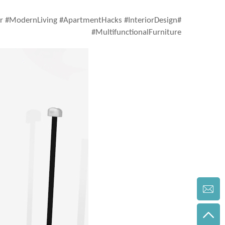
er #ModernLiving #ApartmentHacks #InteriorDesign
#MultifunctionalFurniture