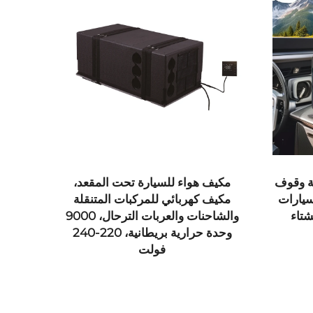
مقعد،
تنقلة
فولت 
والشاحنات والعربات الترحال، 9000
كرسي استرخاء خارجي من سبيكة
وحدة حرارية بريطانية، 220-240
الألومنيوم من العلامة اليابانية JP،
قابل للطي، مناسب للصيد والشواطئ
والتنزه والتخييم