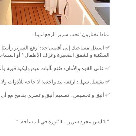
لماذا تختارون
’
تحب سرير الرفع لدينا:
✅
استغل مساحتك إلى أقصى حد: ارفع السرير رأسيًا عل
’
السكنية والشقق الصغيرة وغرف الأطفال
أو المساح
✅
عالي القوة والأمان: صُنع بآليات هيدروليكية قوية 
✅
تشغيل سهل: ارفعه بيد واحدة! لا حاجة للأدوات ول
✅
أنيق و
تخصيص
: تصميم أنيق وعصري يندمج مع أي 
”
’
–
’
“
It
ليس مجرد سرير
it
ثورة في المساحة!