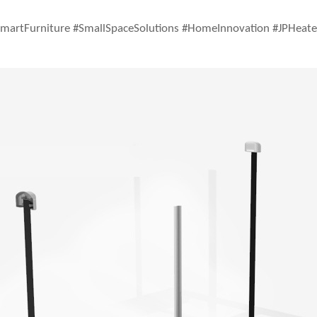
 #SmartFurniture #SmallSpaceSolutions #HomeInnovation #JPHeat