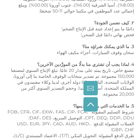
(8.00%)، آسيا الشرقية (6.00%)، جنوب أوروبا (00.00%). ويبلغ 
مكتبنا حوالي 11-50 شخصًا. 
عينة قبل الإنتاج الضخم؛ 
قبل الشحن؛ 
ت، أجزاء مكيف الهواء 
مصنع خاص، تاريخ يمتد على مدار 20 عامًا. تبلغ الإنتاج السنوي لمصنعنا 
150,000 مجموعة. تم تصدير سخانات الوقوف الخاصة بنا إلى أوروبا، 
الولايات المتحدة، اليابان، و60 دولة أخرى. لدينا وكلاء معتمدون في 
المملكة المتحدة، أستراليا وكندا. وحجم التصدير السنوي أكثر من 
شروط التسليم المقبولة: FOB، CFR، CIF، EXW، FAS، CIP، FCA، 
يع، DAF، DES؛ 
العملات المقبولة للدفع: USD، EUR، JPY، CAD، AUD، HKD، 
طرق الدفع المقبولة: التحويل البنكي (T/T)، الاعتماد المستندي (L/C)، 