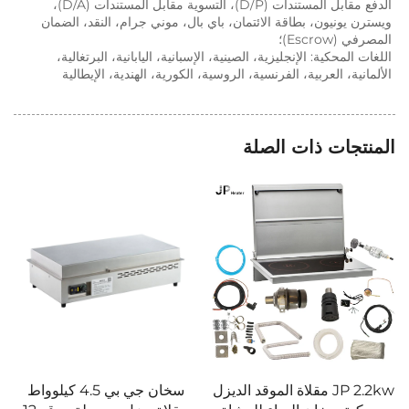
الدفع مقابل المستندات (D/P)، التسوية مقابل المستندات (D/A)، 
ويسترن يونيون، بطاقة الائتمان، باي بال، موني جرام، النقد، الضمان 
اللغات المحكية: الإنجليزية، الصينية، الإسبانية، اليابانية، البرتغالية، 
الفرنسية، الروسية، الكورية، الهندية، الإيطالية 
 الصلة
مقلاة الموقد الديزل
سخان جي بي 4.5 كيلوواط
لوحات الهروب عب