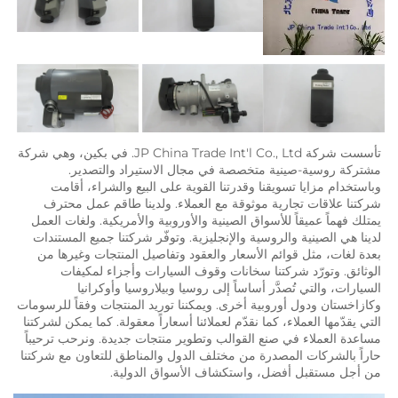
تأسست شركة JP China Trade Int'l Co., Ltd. في بكين، وهي شركة 
مشتركة روسية-صينية متخصصة في مجال الاستيراد والتصدير. 
وباستخدام مزايا تسويقنا وقدرتنا القوية على البيع والشراء، أقامت 
شركتنا علاقات تجارية موثوقة مع العملاء. ولدينا طاقم عمل محترف 
يمتلك فهماً عميقاً للأسواق الصينية والأوروبية والأمريكية. ولغات العمل 
لدينا هي الصينية والروسية والإنجليزية. وتوفّر شركتنا جميع المستندات 
بعدة لغات، مثل قوائم الأسعار والعقود وتفاصيل المنتجات وغيرها من 
الوثائق. وتورّد شركتنا سخانات وقوف السيارات وأجزاء لمكيفات 
السيارات، والتي تُصدَّر أساساً إلى روسيا وبيلاروسيا وأوكرانيا 
وكازاخستان ودول أوروبية أخرى. ويمكننا توريد المنتجات وفقاً للرسومات 
التي يقدّمها العملاء، كما نقدّم لعملائنا أسعاراً معقولة. كما يمكن لشركتنا 
مساعدة العملاء في صنع القوالب وتطوير منتجات جديدة. ونرحب ترحيباً 
حاراً بالشركات المصدرة من مختلف الدول والمناطق للتعاون مع شركتنا 
ضل، واستكشاف الأسواق الدولية. 