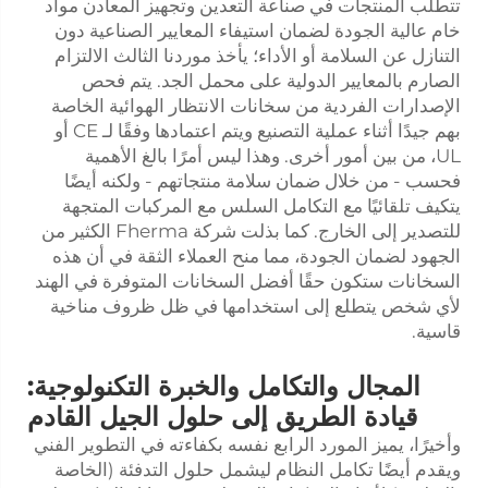
تتطلب المنتجات في صناعة التعدين وتجهيز المعادن مواد
خام عالية الجودة لضمان استيفاء المعايير الصناعية دون
التنازل عن السلامة أو الأداء؛ يأخذ موردنا الثالث الالتزام
الصارم بالمعايير الدولية على محمل الجد. يتم فحص
الإصدارات الفردية من سخانات الانتظار الهوائية الخاصة
بهم جيدًا أثناء عملية التصنيع ويتم اعتمادها وفقًا لـ CE أو
UL، من بين أمور أخرى. وهذا ليس أمرًا بالغ الأهمية
فحسب - من خلال ضمان سلامة منتجاتهم - ولكنه أيضًا
يتكيف تلقائيًا مع التكامل السلس مع المركبات المتجهة
للتصدير إلى الخارج. كما بذلت شركة Fherma الكثير من
الجهود لضمان الجودة، مما منح العملاء الثقة في أن هذه
السخانات ستكون حقًا أفضل السخانات المتوفرة في الهند
لأي شخص يتطلع إلى استخدامها في ظل ظروف مناخية
قاسية.
المجال والتكامل والخبرة التكنولوجية:
قيادة الطريق إلى حلول الجيل القادم
وأخيرًا، يميز المورد الرابع نفسه بكفاءته في التطوير الفني
ويقدم أيضًا تكامل النظام ليشمل حلول التدفئة (الخاصة