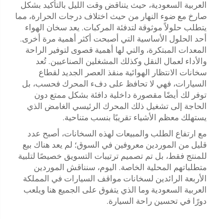
العربية السعودية، حيث يتناقض وقت الليل بالتأكيد بشكل
صارخ مع ضوء النهار من حيث اختلاف درجات الحرارة، مما
يتطلب حلولاً موثوقة لتدفئة المركبات. يعد سخان الهواء
أحد الحلول الأساسية التي أصبحت أكثر أهمية مرة أخرى.
المعدات المبتكرة، والتي لها أهمية قصوى لتوفير الراحة
والأداء لعمال النقل وكذلك المشغلين الصناعيين. تُعد
سخانات الانتظار الهوائية منقذ العصر الجديد لقطاع
السيارات، فهي لا تحافظ على دفء المحرك فحسب، بل
توفر لك أيضًا مقصورة داخلية دافئة بشكل ممتع دون
الحاجة إلى تشغيل ذلك المحرك الرئيسي الغامض الذي
يستهلك معظم الأشياء تقريبًا بنسب متناحية.
مع ارتفاع الطلب والمبيعات لهذه السخانات، أصبح عدد
قليل من الموردين معروفين في السوق؛ لم يعد هناك بيع
للمنتج فقط، بل تم تصميم ترتيبات التسويق خصيصًا لتلبية
متطلباتهم المحلية الخاصة. اليوم، سنناقش الموردين
الأربعة الرائدين لسخانات مواقف السيارات في المملكة
العربية السعودية وما الذي يتفوق على الجميع هنا ويلعب
دورًا في تحسين راحة السيارة.