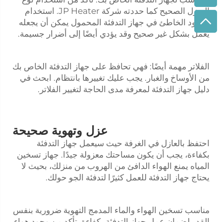
الديزل الصحيح كما حددته شركة JP Heater. استخدام
الوقود الخاطئ في جهاز التدفئة المحمول يمكن أن يجعله
يعمل بشكل غير صحيح وقد يؤدي أيضًا إلى أضرار جسيمة.
الفلاتر مهمة أيضًا: فهي تحافظ على جهاز التدفئة الخاص بك
من الأوساخ والغبار. يجب عليك تغييرها بانتظام. ابحث في
دليل جهاز التدفئة لمعرفة مدى الحاجة لتغيير الفلاتر.
عزل وتهوية صحيحة
احتفظ بالعازل في الغرفة حيث سيعمل جهاز التدفئة
بكفاءة، يجب أن يكون مساحتك معزولة جيدًا. جهاز تسخين
المياه يمنع الهواء الدافئ من الهروب من منزلك، بحيث لا
يحتاج جهاز التدفئة للعمل كثيرًا لتدفئة الجو حولك.
مناسب
تسخين الهواء والماء المدمج
التهوية ضرورية بنفس
القدر لضمان عمل جهاز التدفئة بكفاءة. تأكد من وجود هواء