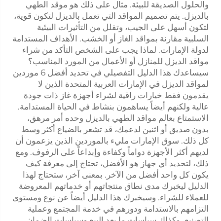
والحلول الصديقة للبيئة. مثال على ذلك هو موقد الطهي
بالديزل. يتم تصميم المواقد التي تعمل بالديزل لتكون قوية،
لتكون أسهل على الجيب، وتقلل من التأثيرات البيئية
السلبية مقارنة بمواقد الغاز أو الخشب. الأهداف المستدامة
لدولة الإمارات. لماذا يجب على الشخص التأكد من شراء
مواقد الديزل للمنازل أو الأعمال من المورد المناسب؟
سيساعدك هذا الدليل التفصيلي في تحديد أفضل 6 موردين
لمواقد الديزل في الإمارات العربية المتحدة الذين لا
يقدمون فقط خيارات راقية لشراء أجهزة غاز ذات جودة
عالية ولكنهم أيضاً يساهمون بنشاط في الحياة المستدامة.
الاستمتاع بعالم مواقد الطهي بالديزل وحده أمر مرهق،
بدون صديق أو اثنين لدعمك، قد تشعر بالضياع أكثر وسط
كل ذلك. سوق الإمارات مليء بالموردين الذين يزعمون أن
لديهم أكثر الأجهزة دواماً وكفاءة وإبداعاً على الرفوف. ومع
ذلك، لتحديد أي جهاز هو الأفضل، تحتاج إلى معرفة كيف
يكون كل واحد أفضل من الآخر. بمعنى آخر، ستحتاج لهذا
الدليل ليخبرك مدى نطاق منتجاتهم أو خدماتهم المعروضة
للعملاء للشراء. وسيخبرك هذا الدليل أيضاً عن نوع ومستوى
التزامهم بالاستدامة ودورهم في خدمة المجتمع وعملية
التصنيع، وكذلك سياسات ما بعد البيع وسياسات الضمان.