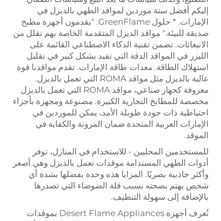
إليكم أفضل ستة موردين لمواقد الطهي بالديزل في
الإمارات. * حلول GreenFlame. "يقدمون أجهزة مطبخ
صديقة للبيئة." مواقد الديزل المتقدمة الخاصة بهم تقلل من
الانبعاثات. تضمن تقنية الذكاء الاصطناعي القائمة على
الليزر في المواقد الدقة التي تفيد بشكل كبير في تقليل
استهلاك الطاقة. معدات طاقة الإمارات. تقدم مواقدنا قوة
عالية بالديزل مثل مواقد ROMA التي تعمل بالديزل.
معروفة كجهاز صناعي، مواقد ROMA التي تعمل بالديزل
مخصصة للمطابخ التجارية الكبيرة. مصنوعة ومجهزة بأجزاء
احتياطية ذات جودة طويلة الأمد، يمكن للموردين في
الإمارات العربية المتحدة ضمان المرونة والكفاية في
الموقد.
للمستخدمين المحليين - للاستخدام في المنازل، توفر
أدوات الطهي المستدامة موقدات تعمل بالديزل وهي أصغر
وأكثر جاذبية بصريًا. المزايا هذه وحدة يفضلها بشدة أي
شخص يهتم بصحته بسبب قلة الضوضاء التي تصدرها
بالإضافة إلى سهولة التنظيف.
تُعرف أجهزة Desert Flame Appliances بموقدات