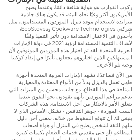
ركوب القوارب هو هواية شائعة دائمًا، وعندما يصبح
الأمريكيون أكثر وعيًا تجاه البيئة، قد يكون هناك جاذبية
متزايدة لاستخدام موقد ديزل. الموردون المستدامون، مثل
شركتي Cookware Technologies وEcoStoves،
يأخذون في الاعتبار الاستدامة دون تأثير التنفيذ وفقًا
لأهداف التنمية المستدامة لرؤية 2021 في دولة الإمارات
العربية المتحدة. لقد تم اختيار هذه الموردين الموثوقين لأن
المستهلكين الذين اختاروهم يجعلون تأثيرًا في إنقاذ كوكبنا
وجبة تلو الأخرى.
من الآن فصاعدًا، تشهد الإمارات العربية المتحدة أجهزة
طهي تعمل بالديزل بدلاً من الأنواع المعتادة والمعيارية
المتاحة في هذا القطاع، مع جانب محسن من الميزات التي
تدعم مزاعم الموردين بأنهم يقودون نحو التفوق عندما
يتعلق الأمر بالابتكار من أجل الاستدامة. هذه الشركات
الست الموردة - جوهر التنافس - تشكل الأساس الذي لا
ينبغي لك أن تتوقع السقوط من خلاله. بمعنى آخر، دليل
ملهم للثقة لشخص يطبخ في المنزل أو هواة أصحاب
المطاعم (أو حتى مقدمي خدمات الطعام بكميات كبيرة
لديهم بعض المال) الذين يفضلون أفرانهم فقط المصنوعة