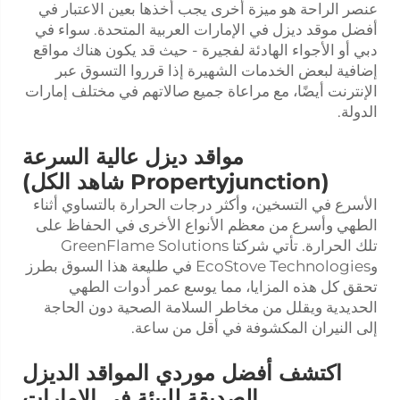
عنصر الراحة هو ميزة أخرى يجب أخذها بعين الاعتبار في
أفضل موقد ديزل في الإمارات العربية المتحدة. سواء في
دبي أو الأجواء الهادئة لفجيرة - حيث قد يكون هناك مواقع
إضافية لبعض الخدمات الشهيرة إذا قرروا التسوق عبر
الإنترنت أيضًا، مع مراعاة جميع صالاتهم في مختلف إمارات
الدولة.
مواقد ديزل عالية السرعة
(Propertyjunction شاهد الكل)
الأسرع في التسخين، وأكثر درجات الحرارة بالتساوي أثناء
الطهي وأسرع من معظم الأنواع الأخرى في الحفاظ على
تلك الحرارة. تأتي شركتا GreenFlame Solutions
وEcoStove Technologies في طليعة هذا السوق بطرز
تحقق كل هذه المزايا، مما يوسع عمر أدوات الطهي
الحديدية ويقلل من مخاطر السلامة الصحية دون الحاجة
إلى النيران المكشوفة في أقل من ساعة.
اكتشف أفضل موردي المواقد الديزل
الصديقة للبيئة في الإمارات