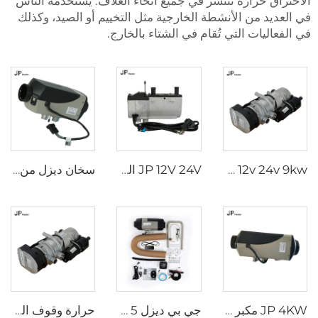
الاحتراق حرارة تنتشر في جميع أنحاء الغلاف. يستخدمه الناس
في العديد من الأنشطة الخارجية مثل التخييم أو الصيد، وكذلك
في الفعاليات التي تُقام في الشتاء بالخارج.
JP YJH-Q9 12v 24v 9kw سخان وقوف السيارات للماء الديزل الساخن
JP 12V 24V الديزل سخان المياه السائل سخان المياه للوقوف 5KW للشاحنة
سخان ديزل من ويبيستو بقدرة ٢,٢ كيلوواط / ٢,٦ كيلوواط، ١٢ فولت / ٢٤ فولت، لمقصورة الشاحنات ووقت الوقوف، سخان هواء من إبيرسباخر
JP 4KW مكبر هوائي لجميع المركبات محرك الديزل محرك الوقوف 12V 24V محرك هوائي
جي بي ديزل 5 كيلوواط 12 فولت 24 فولت محرك سيارات محرك سيارات هوائي مشابه لويباستو للمتجولات
حرارة وقوف السيارات 9 كيلوواط 12 فولت ديزل البنزين حرارة للشاحنات الحفارة الحافلة خارج الطريق