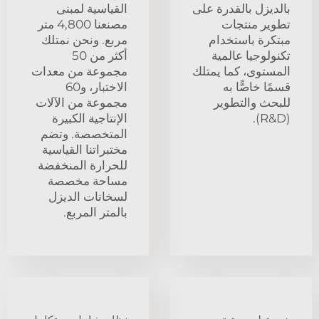
بالديزل بالقدرة على
القياسية لمبنى
تطوير منتجات
مصنعنا 4,800 متر
مبتكرة باستخدام
مربع. ونحن نمتلك
تكنولوجيا عالمية
أكثر من 50
المستوى، كما يمتلك
مجموعة من معدات
قسمًا خاصًّا به
الاختبار، و60
للبحث والتطوير
مجموعة من الآلات
(R&D).
الإنتاجية الكبيرة
المتخصصة. وتضم
مختبراتنا القياسية
للحرارة المنخفضة
مساحة مخصصة
لسخانات الديزل
بالمتر المربع.