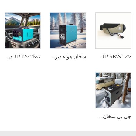
JP 4KW 12V سخان السيارة محرك وقود الوقود سخان وقود الوقود السفن سخان الديزل مماثل لـ Webasto
سخان هواء ديزل جي بي كل شيء في واحد 12 فولت 24 فولت 2 كيلوواط جهاز تحكم شاشة LCD عن بعد للسيارة RV
JP 12v 2kw ديزل هواء محطة وقوف السيارات المدفئة لمختلف السيارات مع تحكم LED في فصل الشتاء
جي بي سخان سيارات الديزل عالي الجودة 2kw جميعها في واحد سخان سيارات الديزل سخانات مواقف السيارات 12v 24v للسيارات شاحنة RV