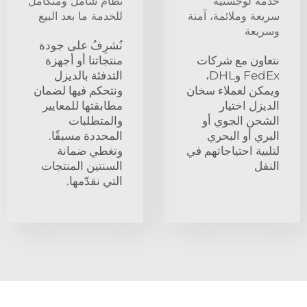
خدمة لوجستية
نظام شامل ومتكامل
سريعة وملائمة، آمنة
للخدمة ما بعد البيع
وسريعة
نُشرِفُ على جودة
نتعاون مع شركات
منتجاتنا أو أجهزة
FedEx وDHL،
التدفئة بالديزل
ويمكن لعملاء سخان
ونتحكم فيها لضمان
الديزل اختيار
مطابقتها للمعايير
الشحن الجوي أو
والمتطلبات
البري أو البحري
المحددة مسبقًا.
لتلبية احتياجاتهم في
وتغطي ضمانة
النقل
السنتين المنتجات
التي نقدّمها.