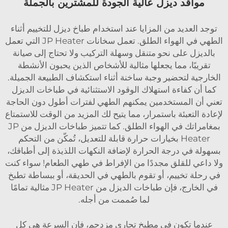
مواقد ديزل عالية الجودة للمشترين بالجملة
توجد العديد من المزايا عند استخدام طباخ ديزل للتخييم أثناء
الطهي في الهواء الطلق. تعمل سخانات JP Heater التي تعمل
بالديزل على نحو متنقل وسهلة التركيب ولا تحتاج إلى صيانة
تقريبًا، مما يجعلها مثالية للأشخاص الذين يحبون الأنشطة
الخارجية لتحضير وجبة ساخنة أثناء استكشاف الطبيعة الجميلة.
كما أن كفاءة استهلاك الوقود الاستثنائية في طباخات الديزل
تعني أن المستخدمين يمكنهم الطهي لفترات أطول دون الحاجة
لإعادة التعبئة باستمرار، مما يتيح لك المزيد من الوقت للاستمتاع
بمغامراتك في الهواء الطلق. كما تتميز طباخات الديزل من JP
Heater بخيارات حرارة قابلة للتعديل، تُمكّن من التحكم
بسهولة في درجة الحرارة لإضافة النكهات اللذيذة إلى أطباقك،
ولا داعي للقلق مجددًا من الإفراط في طهي الطعام! سواء كنت
في رحلة تخييم، أو تقوم بالطهي في الحديقة، أو ببساطة تطبخ
في الخارج، فإن طباخات الديزل من JP Heater مثالية تمامًا
لما صُممت من أجله.
عندما تكون في مطبخ تجاري مزدحم، فإن السرعة هي كل