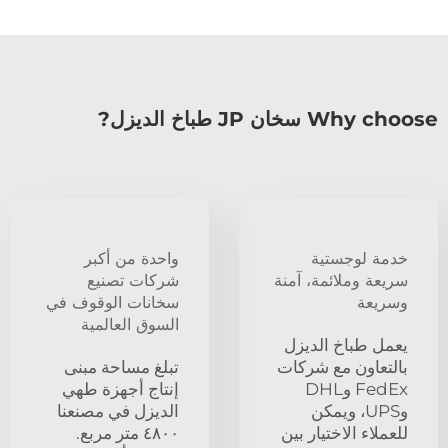
Why choose سخان JP طباخ الديزل?
خدمة لوجستية
واحدة من أكبر
سريعة وملائمة، آمنة
شركات تصنيع
وسريعة
سخانات الوقوف في
السوق العالمية
يعمل طباخ الديزل
بالتعاون مع شركات
تبلغ مساحة مبنى
FedEx وDHL
إنتاج أجهزة طهي
وUPS، ويمكن
الديزل في مصنعنا
للعملاء الاختيار بين
٤٨٠٠ متر مربع.