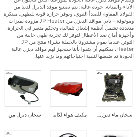
الأداء والمتانة. جودة عالية: يتم تصنيع موقد الديزل لدينا من
الفولاذ المقاوم للصدأ القوي، ويوفر حرارة قوية للطهي. مبتكرة
وموثوقة – تأتي مواقد الديزل من JP Heater مزودة بميزات
متعددة تشمل أنظمة إشعال تلقائية، وتحكم متغير في الحرارة،
وأجهزة أمان ضد الأعطال لتوفر لك تجربة طهي خالية من
التوتر. عندما يقوم مشترونا بالجملة بشراء منتج من JP
Heater، يمكنهم أن يثقوا بأننا سنجهز لهم مواقد ديزل عالية
الجودة تم ضبطها لتلبية احتياجاتهم وما يزيد عنها.
سخان ماء ديزل هوائي عالمي 2kw كل شيء في واحد 12V و 24V سخان هوائي ديزل للوقوف خيمة محمولة سخان ديزل للتخييم
مكيف هواء لكابينة الشاحنة، مكيف هواء قطعة واحدة من النوع العلوي بجهد 24 فولت
سخان ديزل من ويبيستو بقدرة ٢,٢ كيلوواط / ٢,٦ كيلوواط، ١٢ فولت / ٢٤ فولت، لمقصورة الشاحنات ووقت الوقوف، سخان هواء من إبيرسباخر