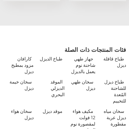
فئات المنتجات ذات الصلة
طباخ قافلة
جهاز طهي
طباخ الديزل
كارافان
ديزل
شاحنة نوم
مزود بمطبخ
يعمل بالديزل
ديزل
طباخ ديزل
سخان طهي
الموقد
سخان خيمة
للشاحنة
ديزل
الديزلي
ديزل
المُعدة
البحري
للتخييم
سخان مياه
مكيف هواء
موقد ديزل
سخان هواء
ديزل عربة
12 فولت
ديزل
مقطورة
لمقصورة نوم