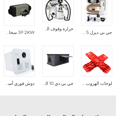
حرارة وقوف السيارات السائلة 5KW 12V حرارة السيارة الغاز البنزين حرارة مائية هيدرونية
جي بي ديزل 5 كيلوواط 12 فولت 24 فولت محرك سيارات محرك سيارات هوائي مشابه لويباستو للمتجولات
JP 2KW سخان غاز 12V البنزين سخان البنزين سخانات وقوف السيارات
لوحات الهروب عبر البلاد مجموعة استرداد الجر لوحات استرداد الجر مسارات السيارات للسيارات جيب خارج الطريق
جي بي دي 10 الخيمة الخارجيّة قابلة للطيّ خيمة صلبة الصدّقة سقف أعلى خيمة سيارات سيارات ذات سيارات ذات طراز سيارات خارج الطريق
دوش فوري أسود أبيض باب ومشغل عن بعد RV سخان مياه غازي بدون خزان