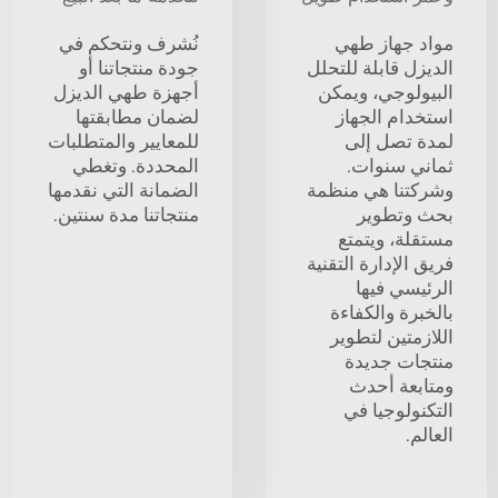
مواد جهاز طهي
نُشرف ونتحكم في
الديزل قابلة للتحلل
جودة منتجاتنا أو
البيولوجي، ويمكن
أجهزة طهي الديزل
استخدام الجهاز
لضمان مطابقتها
لمدة تصل إلى
للمعايير والمتطلبات
ثماني سنوات.
المحددة. وتغطي
وشركتنا هي منظمة
الضمانة التي نقدمها
بحث وتطوير
منتجاتنا مدة سنتين.
مستقلة، ويتمتع
فريق الإدارة التقنية
الرئيسي فيها
بالخبرة والكفاءة
اللازمتين لتطوير
منتجات جديدة
ومتابعة أحدث
التكنولوجيا في
العالم.