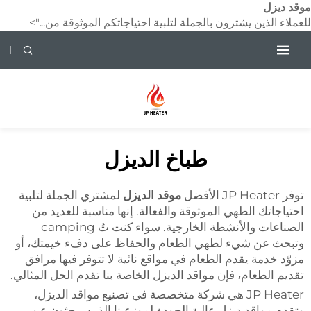
وقد ديزل
لعملاء الذين يشترون بالجملة لتلبية احتياجاتكم الموثوقة من...">
طباخ الديزل
توفر JP Heater الأفضل
موقد الديزل
لمشتري الجملة لتلبية
احتياجاتك الطهي الموثوقة والفعالة. إنها مناسبة للعديد من
الصناعات والأنشطة الخارجية. سواء كنت تُ camping
وتبحث عن شيء لطهي الطعام والحفاظ على دفء خيمتك، أو
مزوّد خدمة يقدم الطعام في مواقع نائية لا تتوفر فيها مرافق
تقديم الطعام، فإن مواقد الديزل الخاصة بنا تقدم الحل المثالي.
JP Heater هي شركة متخصصة في تصنيع مواقد الديزل،
وتقدم مواقد ديزل عالية الجودة لموزعينا الذين يبحثون عن