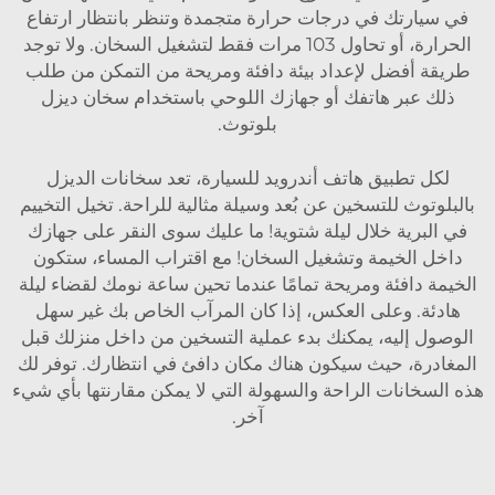
في سيارتك في درجات حرارة متجمدة وتنظر بانتظار ارتفاع
الحرارة، أو تحاول 103 مرات فقط لتشغيل السخان. ولا توجد
طريقة أفضل لإعداد بيئة دافئة ومريحة من التمكن من طلب
ذلك عبر هاتفك أو جهازك اللوحي باستخدام سخان ديزل
بلوتوث.
لكل تطبيق هاتف أندرويد للسيارة، تعد سخانات الديزل
بالبلوتوث للتسخين عن بُعد وسيلة مثالية للراحة. تخيل التخييم
في البرية خلال ليلة شتوية! ما عليك سوى النقر على جهازك
داخل الخيمة وتشغيل السخان! مع اقتراب المساء، ستكون
الخيمة دافئة ومريحة تمامًا عندما تحين ساعة نومك لقضاء ليلة
هادئة. وعلى العكس، إذا كان المرآب الخاص بك غير سهل
الوصول إليه، يمكنك بدء عملية التسخين من داخل منزلك قبل
المغادرة، حيث سيكون هناك مكان دافئ في انتظارك. توفر لك
هذه السخانات الراحة والسهولة التي لا يمكن مقارنتها بأي شيء
آخر.