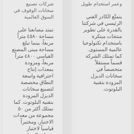
وعمر استخدام طويل
شركات تصنيع
سخانات الوقوف في
يتمتّع الكادر الفني
السوق العالمية
الرئيسي في شركتنا
بالقدرة على تطوير
تمتد مصانعنا على
منتجات مبتكرة
مساحة ٤٥٨٠ متراً
باستخدام تكنولوجيا
مربعاً، بينما تبلغ
عالمية المستوى.
مساحة مبنى المصنع
كما تمتلك الشركة
القياسي ٤٨٠٠ متراً
قسماً مستقلاً
مربعاً، ومزودة
متخصصاً في
بمعدات إنتاج
سخانات الديزل
احترافية واسعة
المزودة بتقنية
النطاق مخصصة
البلوتوث.
لتصنيع سخانات
الديزل المزودة
بتقنية البلوتوث. كما
نمتلك أكثر من ٥٠
مجموعة من معدات
الاختبار، ومختبراً
قياسياً لاختبار