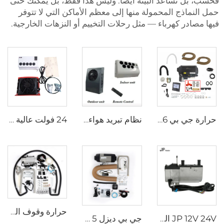
فحسب، بل تساعد البيئة أيضًا. وليس هذا فقط، بل يمكنك حتى
حمل النماذج المحمولة منها إلى معظم الأماكن التي لا تتوفر
فيها مصادر كهرباء — مثل رحلات التخييم أو النزهات الخارجية.
حرارة جي بي 6 كيلوواط 12 فولت LPG غاز كومبي 110 فولت 220 فولت هواء وماء ساخن مماثل لترما كومبي 6e
نظام تبريد هواء للشاحنة
24 فولت عالية الجودة مكيف الهواء شاحنة جرار حفرة شاحنة عربة مقطورة مكيف الهواء
حرارة وقوف السيارات السائلة 5KW 12V حرارة السيارة الغاز البنزين حرارة مائية هيدرونية
JP 12V 24V الديزل سخان المياه السائل سخان المياه للوقوف 5KW للشاحنة
جي بي ديزل 5 كيلوواط 12 فولت 24 فولت محرك سيارات محرك سيارات هوائي مشابه لويباستو للمتجولات