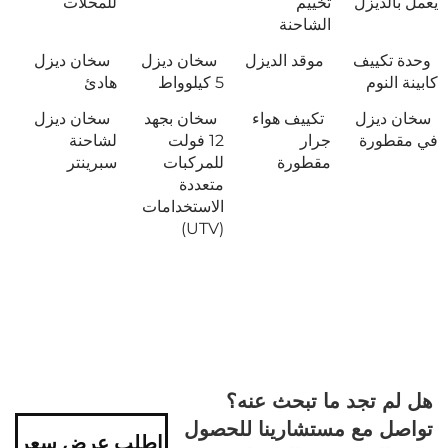
يعمل بالديزل
تخييم
للمحلات
الشاحنة
وحدة تكييف
موقد الديزل
سخان ديزل
سخان ديزل
كابينة النوم
5 كيلوواط
هادئ
سخان ديزل
تكييف هواء
سخان بجهد
سخان ديزل
في مقطورة
جرار
12 فولت
لشاحنة
مقطورة
للمركبات
سبرينتر
متعددة
الاستخدامات
(UTV)
هل لم تجد ما تبحث عنه؟
تواصل مع مستشارينا للحصول
اطلب عرض سعر