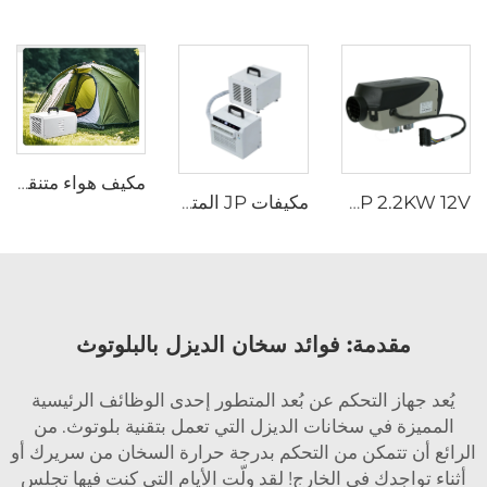
مكيف هواء متنقل من JP، 220 فولت/50 هرتز، 220 فولت/60 هرتز، الكل في واحد R134a، تكييف متنقل
JP 2.2KW 12V سخان وقوف السيارات الهواء سخان غاز للسيارات الشاحنات القوارب المقطورة
مكيفات JP المتنقلة بنظام التحكم عن بعد، موديل 110 فولت، مكيف هواء للسيارة من نوع السبليت، مناسب للتخييم في الخيم والمركبات الترفيهية (RV)
مقدمة: فوائد سخان الديزل بالبلوتوث
يُعد جهاز التحكم عن بُعد المتطور إحدى الوظائف الرئيسية
المميزة في سخانات الديزل التي تعمل بتقنية بلوتوث. من
الرائع أن تتمكن من التحكم بدرجة حرارة السخان من سريرك أو
أثناء تواجدك في الخارج! لقد ولّت الأيام التي كنت فيها تجلس