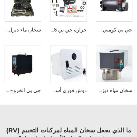
جي بي كومبي 6E LPG 6kw 12v هواء وماء سخان للسيارة الركاب، المقطورة مشابهة لتروما
حرارة جي بي 6 كيلوواط 12 فولت LPG غاز كومبي 110 فولت 220 فولت هواء وماء ساخن مماثل لترما كومبي 6e
سخان ماء ديزل هوائي عالمي 2kw كل شيء في واحد 12V و 24V سخان هوائي ديزل للوقوف خيمة محمولة سخان ديزل للتخييم
سخان مياه ديزل JP DC12V مع خزان مياه 18L للمقطورة سيارة المقطورة كامبر فان قارب
دوش فوري أسود أبيض باب ومشغل عن بعد RV سخان مياه غازي بدون خزان
جي بي الخروج التخييم Rv الجملة المحمولة التصميم الجذاب البروبان مضخة الحرارة بدون خزان غاز سخان الماء
ما الذي يجعل سخان المياه لمركبات التخييم (RV)