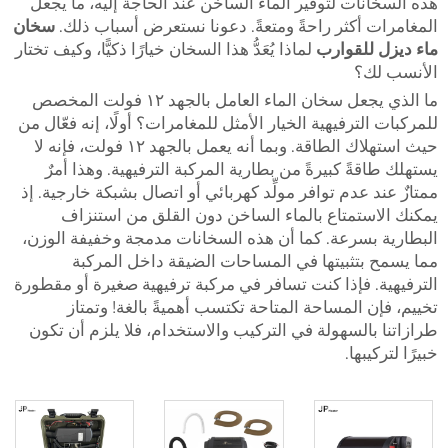
هذه السخانات لتوفير الماء الساخن عند الحاجة إليه، ما يجعل
المغامرات أكثر راحةً ومتعةً. دعونا نستعرض أسباب ذلك.
سخان
ماء ديزل للقوارب
لماذا يُعَدُّ هذا السخان خيارًا ذكيًّا، وكيف تختار
الأنسب لك؟
ما الذي يجعل سخان الماء العامل بالجهد ١٢ فولت المخصص
للمركبات الترفيهية الخيار الأمثل للمغامرات؟ أولًا، إنه فعّال من
حيث استهلاك الطاقة. وبما أنه يعمل بالجهد ١٢ فولت، فإنه لا
يستهلك طاقةً كبيرةً من بطارية المركبة الترفيهية. وهذا أمرٌ
ممتازٌ عند عدم توافر مولِّد كهربائي أو اتصال بشبكة خارجية. إذ
يمكنك الاستمتاع بالماء الساخن دون القلق من استنزاف
البطارية بسرعة. كما أن هذه السخانات مدمجة وخفيفة الوزن،
مما يسمح بتثبيتها في المساحات الضيقة داخل المركبة
الترفيهية. فإذا كنت تسافر في مركبة ترفيهية صغيرة أو مقطورة
تخييم، فإن المساحة المتاحة تكتسب أهميةً بالغة! وتمتاز
طرازاتنا بالسهولة في التركيب والاستخدام، فلا يلزم أن تكون
خبيرًا لتركيبها.