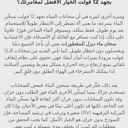
بجهد 12 فولت الخيار الأفضل لمغامرتك؟
وميزة أخرى كبيرة هي أن سخانات المياه بجهد 12 فولت تسخّن
الماء بسرعة، ما يعني ألا تضطر إلى الانتظار طويلاً للاستحمام
بعد يومٍ طويل. فقط شغّله، وسيتوفر الماء الساخن فورًا. علاوةً
على ذلك، إذا كنت تسافر مع العائلة أو الأصدقاء، فإن الاعتمادية
سخان ماء ديزل للمقطورات
يعني أن يأخذ الجميع دشًا
ويغتسلون دون انتظار طويل. كما تأتي العديد من سخانات الـ12
فولت مزودةً بميزات أمان أيضًا، فهي تحتوي على نظام إيقاف
تلقائي يمنع ارتفاع درجة الحرارة بشكل مفرط ويضمن السلامة.
لذا يمكنك الاسترخاء في الهواء الطلق دون قلقٍ كبير.
بعد ذلك، فكّر في طريقة تسخين الماء. فبعض السخانات
تستخدم خزانًا، بينما تُسخِّن الأخرى الماء فور الطلب دون خزان.
وقد تكون السخانات بدون خزان أكثر كفاءة لأنها تسخِّن الماء
عند الحاجة، لكنها قد تكون أغلى ثمنًا في بعض الأحيان. وإذا كان
المركبة الترفيهية (RV) صغيرة وترغب في ترشيد المساحة، فإن
النموذج بدون خزان هو الخيار الأمثل. كما يجب التحقق من
متطلبات التركيب؛ إذ يختلف مدى سهولة تركيب بعض