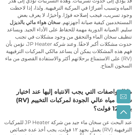
قد يؤدي إلى حدوث تسريبات. وهذه التسريبات تؤدي إلى هدر
المياه وتسبب أضرارًا في المركبة الترفيهية. ولذا، إذا لاحظت
وجود تسريب، فيجب إصلاحه فورًا. وأخيرًا، لا يعرف بعض
المستخدمين كيفية صيانة أجهزتهم.
سخان هواء مائي بالديزل
سليم. الصيانة الدورية مهمة للحفاظ على الأداء الجيد. ويساعد
تنظيف سخان الماء والتحقق من وجود مشكلات في تجنب
حدوث مشكلات أكبر لاحقًا. وعند شركة JP Heater، نؤمن بأن
فهم هذه المشكلات يمكن أن يساعد مالكي المركبات الترفيهية
(RV) على الاستمتاع برحلاتهم أكثر والاستفادة القصوى من ماء
السخون المتاح.
ما المواصفات التي يجب الانتباه إليها عند اختيار
سخان مياه عالي الجودة لمركبات التخييم (RV)
بجهد 12 فولت؟
عند البحث عن سخان ماء جيد من شركة JP Heater للمركبات
الترفيهية (RV) يعمل بجهد ١٢ فولت، يجب أخذ عدة خصائص