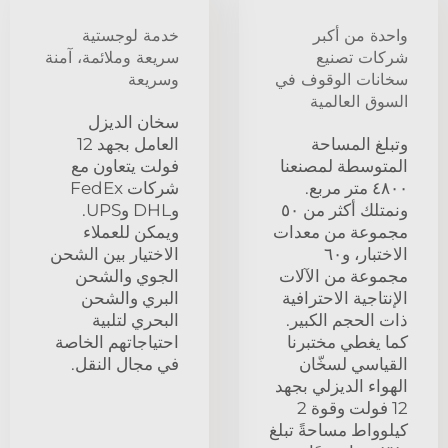
واحدة من أكبر
خدمة لوجستية
شركات تصنيع
سريعة وملائمة، آمنة
سخانات الوقوف في
وسريعة
السوق العالمية
سخان الديزل
وتبلغ المساحة
العامل بجهد 12
المتوسطة لمصنعنا
فولت يتعاون مع
٤٨٠٠ متر مربع.
شركات FedEx
ونمتلك أكثر من ٥٠
وDHL وUPS.
مجموعة من معدات
ويمكن للعملاء
الاختبار، و٦٠
الاختيار بين الشحن
مجموعة من الآلات
الجوي والشحن
الإنتاجية الاحترافية
البري والشحن
ذات الحجم الكبير.
البحري لتلبية
كما يغطي مختبرنا
احتياجاتهم الخاصة
القياسي لسخّان
في مجال النقل.
الهواء الديزلي بجهد
12 فولت وقوة 2
كيلوواط مساحةً تبلغ