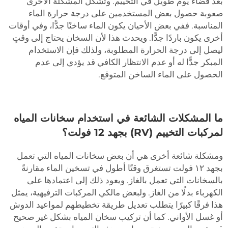
بعد قضاء يوم طويل في التخييم. وتشكل المشكلة الأخرى
صعوبة حصول بعض المستخدمين على درجة حرارة الماء
المناسبة. ففي بعض الأحيان يكون الماء ساخنًا جدًّا، وفي أوقات
أخرى يكون باردًا جدًّا. ويحدث هذا لأن السخان يحتاج إلى وقتٍ
ليصل إلى درجة الحرارة المطلوبة، ولذلك فإن الاستخدام
المبكر جدًّا له أو عدم الانتظار الكافي قد يؤدي إلى عدم
الحصول على الماء الساخن المتوقع.
ما المشكلات الشائعة في استخدام سخانات المياه
لمركبات التخييم (RV) بجهد 12 فولت؟
ومشكلة شائعة أخرى هي أن بعض سخانات المياه التي تعمل
بجهد ١٢ فولت تستغرق وقتًا أطول في تسخين الماء مقارنةً
بالسخانات التي تعمل بالغاز. ويعود ذلك إلى اعتمادها على
الكهرباء بدلًا من الغاز. ولبعض مالكي المركبات الترفيهية، يمثل
هذا فرقًا كبيرًا يتطلب تعديل طريقة تخطيطهم لمواعيد الدوش
أو غسل الأواني. كما أن تركيب سخان المياه بشكل غير صحيح