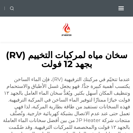
سخان مياه لمركبات التخييم (RV)
بجهد 12 فولت
عندما تتخيّم في مركبتك الترفيهية (RV)، فإن الماء الساخن
يكتسب أهمية كبيرة جدًّا. فهو يجعل غسل الأطباق والاستحمام
وتنظيف المكان أسهل بكثير. ويُعَدُّ سخان الماء العامل بالجهد ١٢
فولت خيارًا ممتازًا لتوفير الماء الساخن في المركبة الترفيهية.
فهذه السخانات تستفيد من طاقة بطارية المركبة، لذا فهي
تعمل حتى عند عدم الاتصال بشبكة كهربائية خارجية. وتُصنَّف
منتجات شركة JP Heater من بين أفضل سخانات الماء العاملة
بالجهد ١٢ فولت والمخصصة للمركبات الترفيهية. وقد صُمِّمت