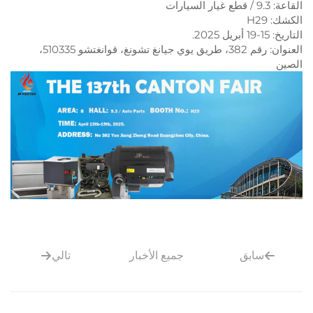
العنوان: رقم 382، طريق يوي جيانغ تشونغ، قوانغتشو 510335،
جميع الأخبار
تالي